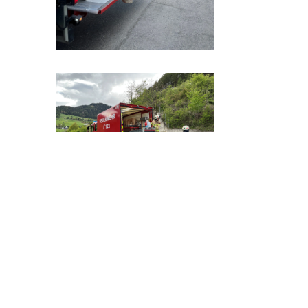
Alarmierungsgrund:
Ölspur beginnend
auf dem Parkplatz bei T&G in Fiss bis zur
Kehre 9 auf der L19 in Richtung Ried –
ausgelöst durch einen Defekt an einem
Fahrzeug.