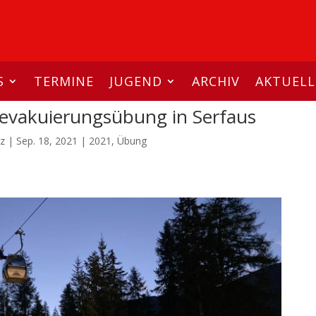
S
TERMINE
JUGEND
ARCHIV
AKTUELL
nevakuierungsübung in Serfaus
z
|
Sep. 18, 2021
|
2021
,
Übung