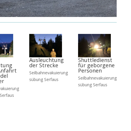
Ausleuchtung
Shuttledienst
htung
der Strecke
für geborgene
Anfahrt
Personen
Seilbahnevakuierung
del
Seilbahnevakuierung
sübung Serfaus
er
sübung Serfaus
vakuierung
 Serfaus