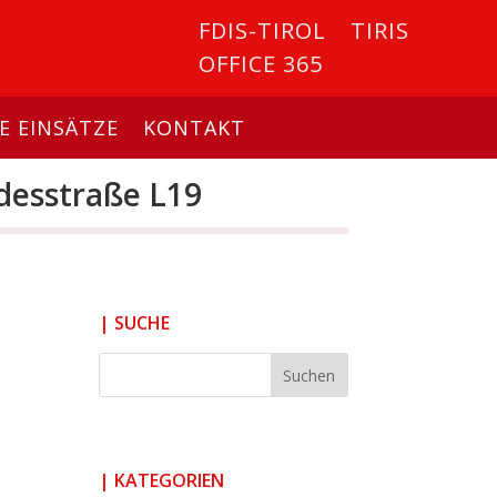
FDIS-TIROL
TIRIS
OFFICE 365
E EINSÄTZE
KONTAKT
desstraße L19
| SUCHE
| KATEGORIEN