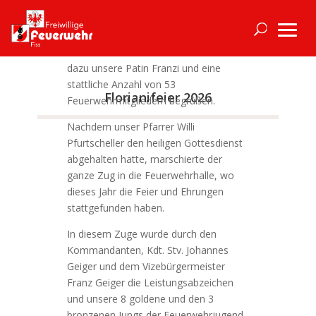
Kommandant Markus Schmid konnte
dazu unsere Patin Franzi und eine
stattliche Anzahl von 53
Florianifeier 2026
Feuerwehrmitgliedern begrüßen.
Nachdem unser Pfarrer Willi
Pfurtscheller den heiligen Gottesdienst
abgehalten hatte, marschierte der
ganze Zug in die Feuerwehrhalle, wo
dieses Jahr die Feier und Ehrungen
stattgefunden haben.
In diesem Zuge wurde durch den
Kommandanten, Kdt. Stv. Johannes
Geiger und dem Vizebürgermeister
Franz Geiger die Leistungsabzeichen
und unsere 8 goldene und den 3
bronzenen Jungs der Feuerwehrjugend