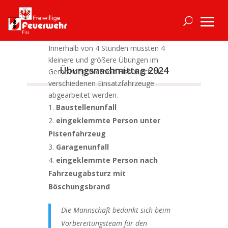
Am Samstag dem 28igsten September
fand der diesjährige Übungsnachmittag
statt.
Innerhalb von 4 Stunden mussten 4
kleinere und größere Übungen im
Übungsnachmittag 2024
Gemeindegebiet von Fiss durch die
verschiedenen Einsatzfahrzeuge
abgearbeitet werden.
Baustellenunfall
eingeklemmte Person unter
Pistenfahrzeug
Garagenunfall
eingeklemmte Person nach
Fahrzeugabsturz mit
Böschungsbrand
Die Mannschaft bedankt sich beim
Vorbereitungsteam für den